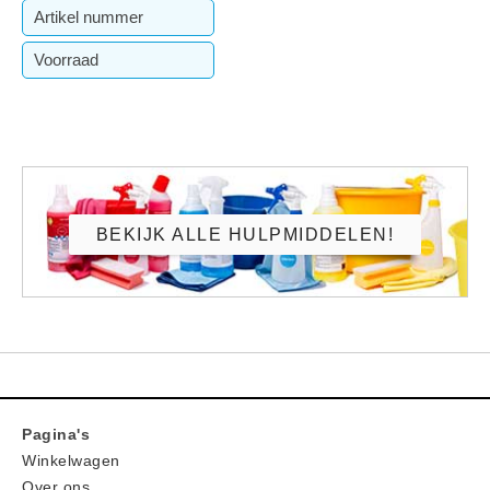
¯ 310 / H 230mm
Artikel nummer
10.651.056
Voorraad
Op voorraad
BEKIJK ALLE HULPMIDDELEN!
Pagina's
Winkelwagen
Over ons