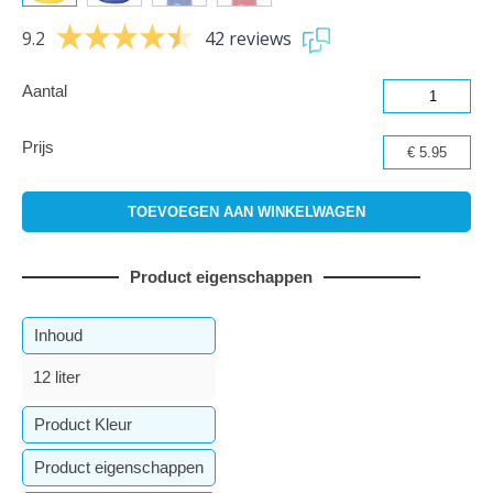
9.2
42 reviews
Aantal
Prijs
€ 5.95
Product eigenschappen
Inhoud
12 liter
Product Kleur
Geel
Product eigenschappen