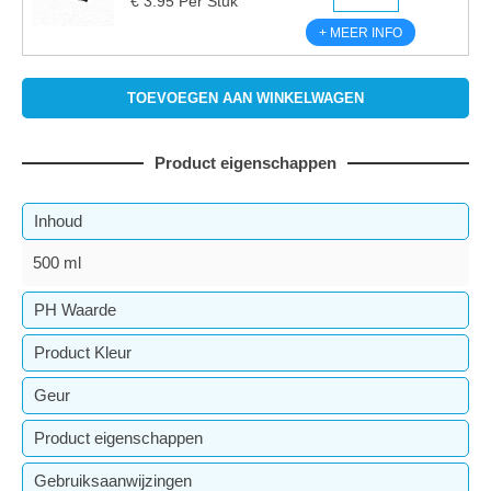
€ 3.95 Per Stuk
+ MEER INFO
Product eigenschappen
Inhoud
500 ml
PH Waarde
n.v.t.
Product Kleur
Kleurloos
Geur
Ongeparfumeerd
Product eigenschappen
Het product reinigt en beschermt alle RVS
Gebruiksaanwijzingen